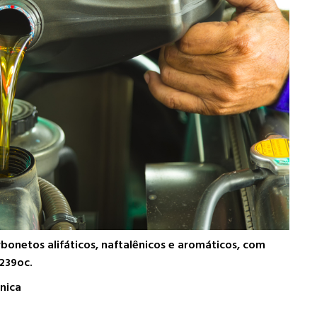
netos alifáticos, naftalênicos e aromáticos, com
239oc.
nica