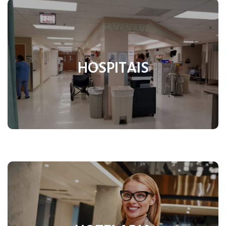
É uma instituições destinadas ao tratamento e
cuidados médicos de pacientes, uma expressão
relevante em contextos relacionados à segurança
HOSPITAIS
ocupacional, saúde no trabalho e….
Saiba mais
É um setor que engloba serviços relacionados à
hospedagem, administração e gestão de hotéis,
pousadas, resorts, entre outros estabelecimentos.