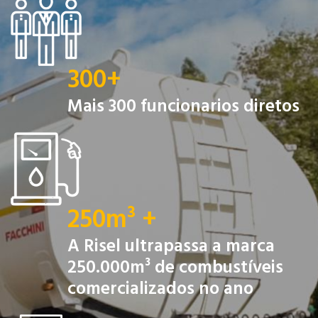
300
+
Mais 300 funcionarios diretos
250
m³ +
A Risel ultrapassa a marca
250.000m³ de combustíveis
comercializados no ano